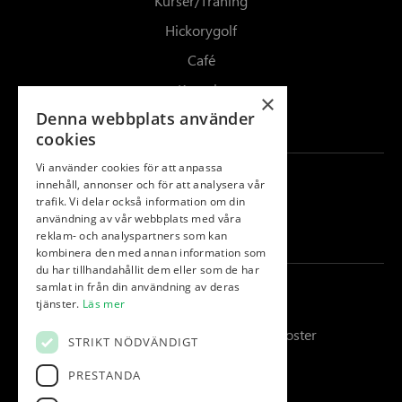
Kurser/Träning
Hickorygolf
Café
Kontakt
×
Denna webbplats använder
Kalender
cookies
Vi använder cookies för att anpassa
Följ oss
innehåll, annonser och för att analysera vår
trafik. Vi delar också information om din
användning av vår webbplats med våra
Facebook
reklam- och analyspartners som kan
kombinera den med annan information som
du har tillhandahållit dem eller som de har
samlat in från din användning av deras
Kontakt
tjänster.
Läs mer
Kungsgården 4, 432 96 Åskloster
STRIKT NÖDVÄNDIGT
PRESTANDA
info@klosterfjordensgk.se