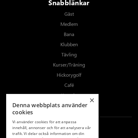
Snabblänkar
Gäst
Medlem
Bana
Klubben
Tävling
Kurser/Träning
Hickorygolf
Café
Kontakt
×
Denna webbplats använder
Kalender
cookies
Vi använder cookies för att anpassa
Följ oss
innehåll, annonser och för att analysera vår
trafik. Vi delar också information om din