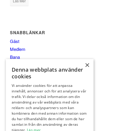
Läs Mer
SNABBLÄNKAR
Gäst
Medlem
Bana
×
Klubben
Denna webbplats använder
Tävling
cookies
Kurser/Träning
Vi använder cookies för att anpassa
Hickorygolf
innehåll, annonser och för att analysera vår
Café
trafik. Vi delar också information om din
användning av vår webbplats med våra
Kontakt
reklam- och analyspartners som kan
Kalender
kombinera den med annan information som
du har tillhandahållit dem eller som de har
samlat in från din användning av deras
FÖLJ OSS
tjänster.
Läs mer