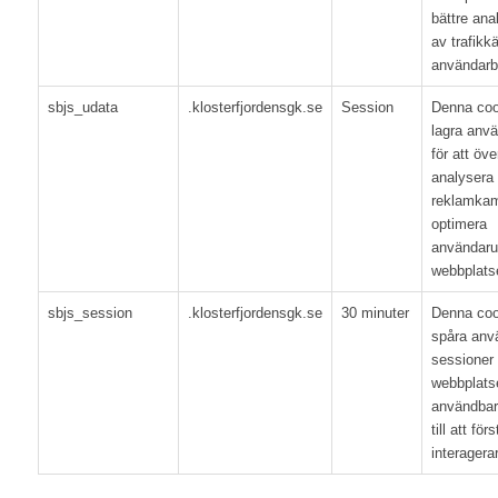
bättre ana
av trafikkä
användarb
sbjs_udata
.klosterfjordensgk.se
Session
Denna coo
lagra anvä
för att öv
analysera e
reklamkam
optimera
användaru
webbplats
sbjs_session
.klosterfjordensgk.se
30 minuter
Denna coo
spåra anvä
sessioner f
webbplats
användbarh
till att fö
interager