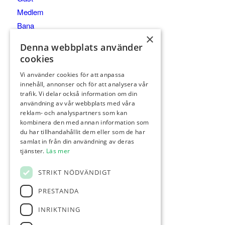
Medlem
Bana
×
Klubben
Denna webbplats använder
Tävling
cookies
Kurser/Träning
Vi använder cookies för att anpassa
Hickorygolf
innehåll, annonser och för att analysera vår
Café
trafik. Vi delar också information om din
användning av vår webbplats med våra
Kontakt
reklam- och analyspartners som kan
Kalender
kombinera den med annan information som
du har tillhandahållit dem eller som de har
samlat in från din användning av deras
FÖLJ OSS
tjänster.
Läs mer
Facebook
STRIKT NÖDVÄNDIGT
KONTAKT
PRESTANDA
Kungsgården 4, 432 96 Åskloster
INRIKTNING
info@klosterfjordensgk.se