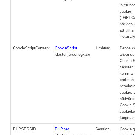
in en nö
cookie
(_GREC
när den k
att tillh
riskanal
CookieScriptConsent
CookieScript
1 månad
Denna c
klosterfjordensgk.se
används
Cookie-S
tjänsten 
komma i
preferen
besökar
cookie. 
nödvändi
Cookie-S
cookieba
fungerar 
PHPSESSID
PHP.net
Session
Cookie g