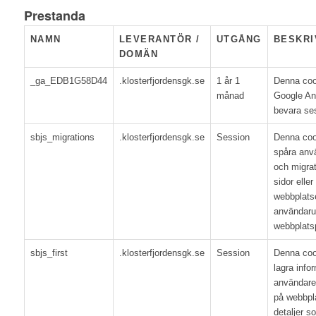
Prestanda
NAMN
LEVERANTÖR /
UTGÅNG
BESKRI
DOMÄN
_ga_EDB1G58D44
.klosterfjordensgk.se
1 år 1
Denna coo
månad
Google Ana
bevara ses
sbjs_migrations
.klosterfjordensgk.se
Session
Denna coo
spåra anvä
och migrat
sidor eller
webbplatse
användaru
webbplats
sbjs_first
.klosterfjordensgk.se
Session
Denna coo
lagra info
användare
på webbpl
detaljer s