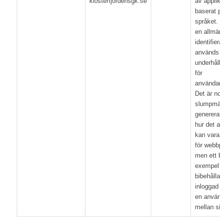
klosterfjordensgk.se
av applik
baserat 
språket. 
en allmä
identifie
används 
underhåll
för
användar
Det är no
slumpmä
generera
hur det 
kan vara
för webb
men ett 
exempel 
bibehåll
inloggad 
en anvä
mellan s