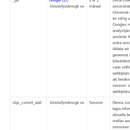
_ga
Google LLC
1 år 1
Detta coo
.klosterfjordensgk.se
månad
associera
Universal A
en viktig 
Googles m
analystjän
används fö
unika anv
tilldela e
genererat
klientident
varje sidf
webbplats
att beräkn
session- 
webbplats
sbjs_current_add
.klosterfjordensgk.se
Session
Denna coo
lagra info
aktuella be
mellan an
sessioner.