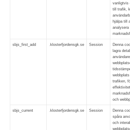
vanligtvis
till trafik
användarbe
hjälpa till
analysera 
marknadsf
sbjs_first_add
.klosterfjordensgk.se
Session
Denna coo
lagra deta
användare
webbplatse
tidsstämpe
webbplats o
trafiken, 
effektivite
marknadsf
och webbpl
sbjs_current
.klosterfjordensgk.se
Session
Denna coo
spåra anvä
och intera
webbplatse