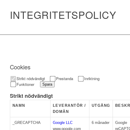
INTEGRITETSPOLICY
Cookies
Strikt nödvändigt
Prestanda
Inriktning
Funktioner
Spara
Strikt nödvändigt
NAMN
LEVERANTÖR /
UTGÅNG
BESKR
DOMÄN
_GRECAPTCHA
Google LLC
6 månader
Google
www.google.com
reCAPTC