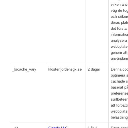
vilken an
väg de tog
och sökor
deras plat
det första
informatio
analysera 
webbplats
genom att 
användarn
_lscache_vary
klosterfjordensgk.se
2 dagar
Denna coo
optimera s
cachade si
baserat p
preferenser
surfbeteend
att förbätt
webbplats
belastning