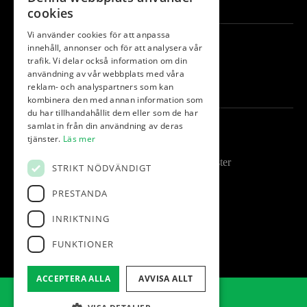
cookies
Vi använder cookies för att anpassa
Följ oss
innehåll, annonser och för att analysera vår
trafik. Vi delar också information om din
användning av vår webbplats med våra
Facebook
reklam- och analyspartners som kan
kombinera den med annan information som
du har tillhandahållit dem eller som de har
samlat in från din användning av deras
Kontakt
tjänster.
Läs mer
Kungsgården 4, 432 96 Åskloster
STRIKT NÖDVÄNDIGT
PRESTANDA
info@klosterfjordensgk.se
INRIKTNING
0340-62 60 19
FUNKTIONER
ACCEPTERA ALLA
AVVISA ALLT
© Klosterfjordens Golfklubb