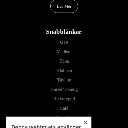
Läs Mer
Snabblänkar
Gäst
Medlem
Bana
Klubben
Tävling
Kurser/Träning
Hickorygolf
Café
Kontakt
×
Denna webbplats använder
Kalender