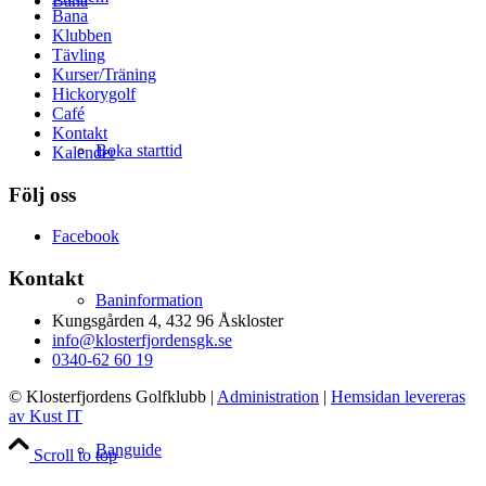
Bana
Bana
Klubben
Tävling
Kurser/Träning
Hickorygolf
Café
Kontakt
Boka starttid
Kalender
Följ oss
Facebook
Kontakt
Baninformation
Kungsgården 4, 432 96 Åskloster
info@klosterfjordensgk.se
0340-62 60 19
© Klosterfjordens Golfklubb
|
Administration
|
Hemsidan levereras
av Kust IT
Banguide
Scroll to top