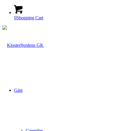
0
Shopping Cart
Gäst
Greenfee