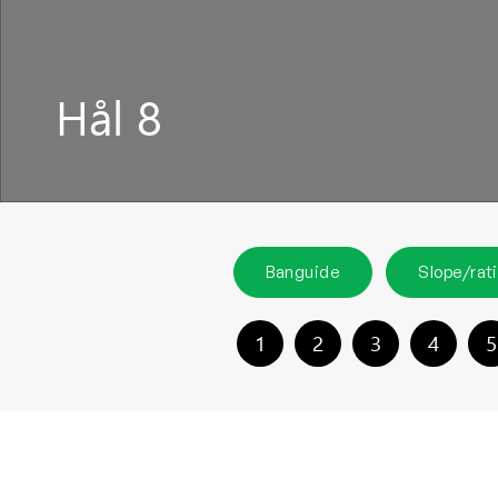
Hål 8
Banguide
Slope/rat
1
2
3
4
5