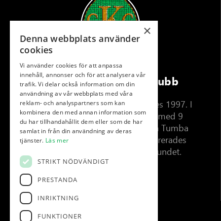
×
Denna webbplats använder
cookies
Vi använder cookies för att anpassa
innehåll, annonser och för att analysera vår
Klosterfjordens Golfklubb
trafik. Vi delar också information om din
användning av vår webbplats med våra
Klosterfjordens Golfklubb bildades 1997. I
reklam- och analyspartners som kan
kombinera den med annan information som
juli 2001 öppnades golfbanan med 9
du har tillhandahållit dem eller som de har
greener och 18 tee. Det var Sven Tumba
samlat in från din användning av deras
som invigde banan. 2001 registrerades
tjänster.
Läs mer
klubben hos Svenska Golfförbundet.
STRIKT NÖDVÄNDIGT
PRESTANDA
Läs Mer
INRIKTNING
FUNKTIONER