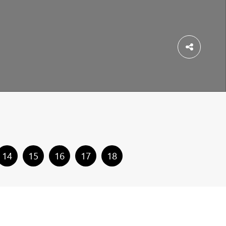
Dela
14
15
16
17
18